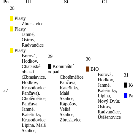
Po
Út
St
Čt
28
Plasty
Zbraslavice
Plasty
Jamné,
Ostrov,
Radvančice
Plasty
Borová,
29
30
Hodkov,
Chatařské
Komunální
BIO
oblasti
odpad
Borová,
31
(Zbraslavice,
Chotěměřice,
Hodkov,
Hodkov,
Pančava,
Jamné,
K
Krasoňovice,
Kateřinky,
27
Kateřinky,
Pančava),
Malá
Lipina,
Pa
Chotěměřice,
Skalice,
Nový Dvůr,
Pančava,
Rápošov,
Ostrov,
Jamné,
Velká
Radvančice,
Kateřinky,
Skalice,
Útěšenovice
Krasoňovice,
Zbraslavice
Lipina, Malá
Skalice,