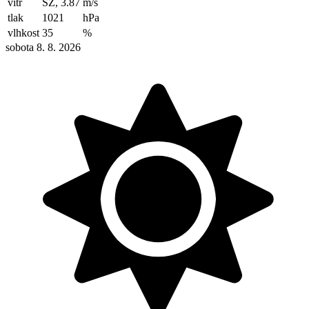
vítr
SZ, 3.87
m/s
tlak
1021
hPa
vlhkost
35
%
sobota 8. 8. 2026