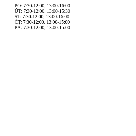
PO: 7:30-12:00, 13:00-16:00
ÚT: 7:30-12:00, 13:00-15:30
ST: 7:30-12:00, 13:00-16:00
ČT: 7:30-12:00, 13:00-15:00
PÁ: 7:30-12:00, 13:00-15:00