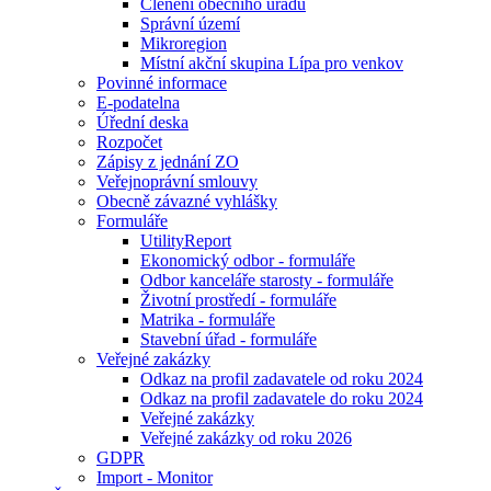
Členění obecního úřadu
Správní území
Mikroregion
Místní akční skupina Lípa pro venkov
Povinné informace
E-podatelna
Úřední deska
Rozpočet
Zápisy z jednání ZO
Veřejnoprávní smlouvy
Obecně závazné vyhlášky
Formuláře
UtilityReport
Ekonomický odbor - formuláře
Odbor kanceláře starosty - formuláře
Životní prostředí - formuláře
Matrika - formuláře
Stavební úřad - formuláře
Veřejné zakázky
Odkaz na profil zadavatele od roku 2024
Odkaz na profil zadavatele do roku 2024
Veřejné zakázky
Veřejné zakázky od roku 2026
GDPR
Import - Monitor