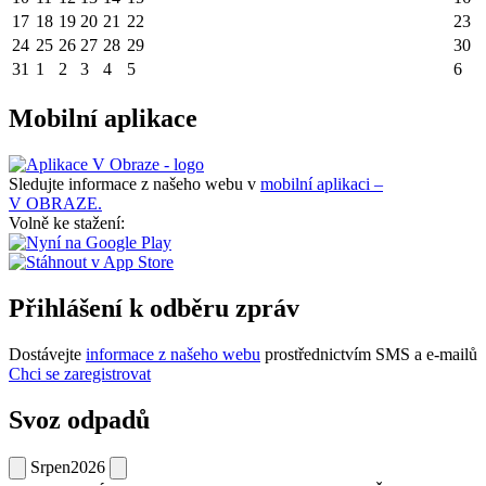
17
18
19
20
21
22
23
24
25
26
27
28
29
30
31
1
2
3
4
5
6
Mobilní aplikace
Sledujte informace z našeho webu v
mobilní aplikaci –
V OBRAZE.
Volně ke stažení:
Přihlášení k odběru zpráv
Dostávejte
informace z našeho webu
prostřednictvím SMS a e-mailů
Chci se zaregistrovat
Svoz odpadů
Srpen
2026