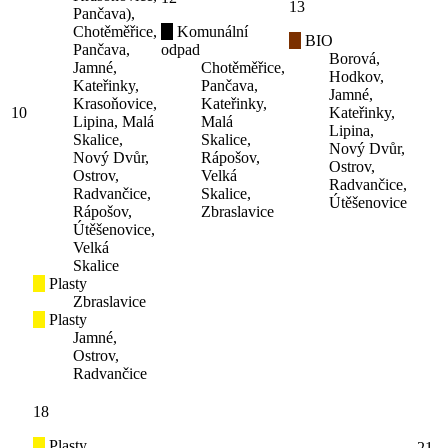
13
Pančava),
Chotěměřice,
Komunální
BIO
Pančava,
odpad
Borová,
Jamné,
Chotěměřice,
Hodkov,
Kateřinky,
Pančava,
Jamné,
Krasoňovice,
Kateřinky,
10
Kateřinky,
Lipina, Malá
Malá
Lipina,
Skalice,
Skalice,
Nový Dvůr,
Nový Dvůr,
Rápošov,
Ostrov,
Ostrov,
Velká
Radvančice,
Radvančice,
Skalice,
Útěšenovice
Rápošov,
Zbraslavice
Útěšenovice,
Velká
Skalice
Plasty
Zbraslavice
Plasty
Jamné,
Ostrov,
Radvančice
18
Plasty
21