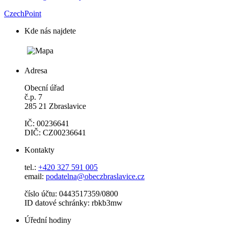
CzechPoint
Kde nás najdete
Adresa
Obecní úřad
č.p. 7
285 21 Zbraslavice
IČ: 00236641
DIČ: CZ00236641
Kontakty
tel.:
+420 327 591 005
email:
podatelna@obeczbraslavice.cz
číslo účtu: 0443517359/0800
ID datové schránky: rbkb3mw
Úřední hodiny