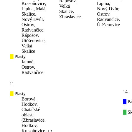
Rápošov,
Krasoňovice,
Lipina,
Velká
Lipina, Malá
Nový Dvůr,
Skalice,
Skalice,
Ostrov,
Zbraslavice
Nový Dvůr,
Radvančice,
Ostrov,
Útěšenovice
Radvančice,
Rápošov,
Útěšenovice,
Velká
Skalice
Plasty
Jamné,
Ostrov,
Radvančice
11
14
Plasty
Borová,
Pa
Hodkov,
Chatařské
Sk
oblasti
(Zbraslavice,
Hodkov,
Krasoňovice,
12