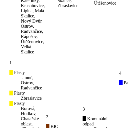
Kateřinky,
Skalice,
Útěšenovice
Krasoňovice,
Zbraslavice
Lipina, Malá
Skalice,
Nový Dvůr,
Ostrov,
Radvančice,
Rápošov,
Útěšenovice,
Velká
Skalice
1
Plasty
4
Jamné,
Ostrov,
Pa
Radvančice
Plasty
Zbraslavice
Plasty
Borová,
3
Hodkov,
2
Chatařské
Komunální
oblasti
odpad
BIO