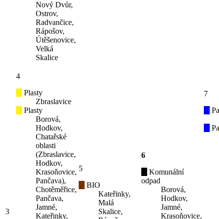
Nový Dvůr,
Ostrov,
Radvančice,
Rápošov,
Útěšenovice,
Velká
Skalice
4
Plasty
7
Zbraslavice
Plasty
Pa
Borová,
Hodkov,
Pa
Chatařské
oblasti
(Zbraslavice,
6
Hodkov,
5
Krasoňovice,
Komunální
Pančava),
odpad
BIO
Chotěměřice,
Borová,
Kateřinky,
Pančava,
Hodkov,
Malá
Jamné,
Jamné,
3
Skalice,
Kateřinky,
Krasoňovice,