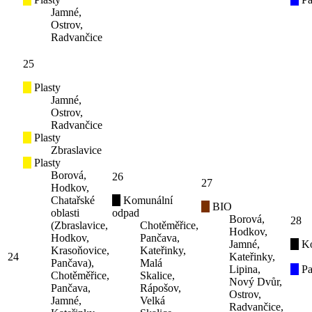
Jamné,
Ostrov,
Radvančice
25
Plasty
Jamné,
Ostrov,
Radvančice
Plasty
Zbraslavice
Plasty
Borová,
26
27
Hodkov,
Chatařské
Komunální
BIO
oblasti
odpad
Borová,
28
(Zbraslavice,
Chotěměřice,
Hodkov,
Hodkov,
Pančava,
Jamné,
K
Krasoňovice,
Kateřinky,
24
Kateřinky,
Pančava),
Malá
Lipina,
Pa
Chotěměřice,
Skalice,
Nový Dvůr,
Pančava,
Rápošov,
Ostrov,
Jamné,
Velká
Radvančice,