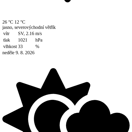
26 °C
12 °C
jasno, severovýchodní větřík
vítr
SV, 2.16
m/s
tlak
1021
hPa
vlhkost
33
%
neděle 9. 8. 2026