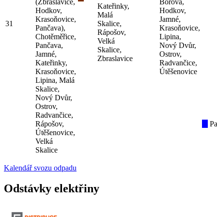
(Zbraslavice,
Borová,
Kateřinky,
Hodkov,
Hodkov,
Malá
Krasoňovice,
Jamné,
31
Skalice,
Pančava),
Krasoňovice,
Rápošov,
Chotěměřice,
Lipina,
Velká
Pančava,
Nový Dvůr,
Skalice,
Jamné,
Ostrov,
Zbraslavice
Kateřinky,
Radvančice,
Krasoňovice,
Útěšenovice
Lipina, Malá
Skalice,
Nový Dvůr,
Ostrov,
Radvančice,
Rápošov,
Pa
Útěšenovice,
Velká
Skalice
Kalendář svozu odpadu
Odstávky elektřiny