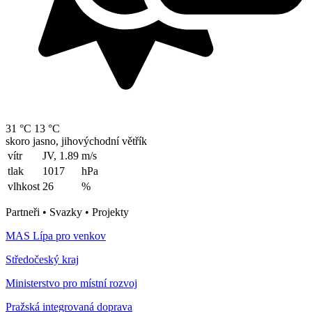
31 °C
13 °C
skoro jasno, jihovýchodní větřík
vítr
JV, 1.89
m/s
tlak
1017
hPa
vlhkost
26
%
Partneři • Svazky • Projekty
MAS Lípa pro venkov
Středočeský kraj
Ministerstvo pro místní rozvoj
Pražská integrovaná doprava