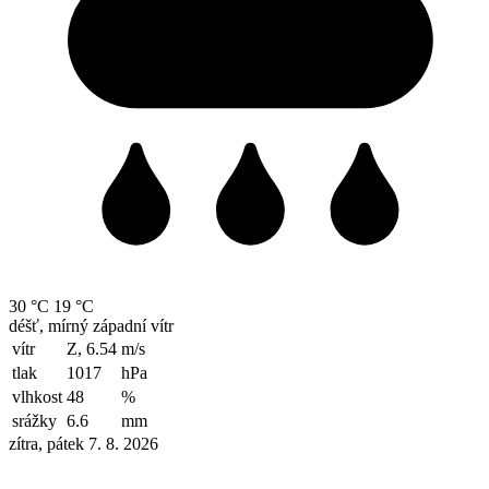
30 °C
19 °C
déšť, mírný západní vítr
vítr
Z, 6.54
m/s
tlak
1017
hPa
vlhkost
48
%
srážky
6.6
mm
zítra, pátek 7. 8. 2026