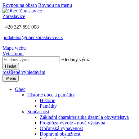
Rovnou na obsah
Rovnou na menu
Zbraslavice
+420 327 591 008
podatelna@obeczbraslavice.cz
Mapa webu
Vytisknout
Hledaný výraz
Hledat
rozšířené vyhledávání
Menu
Obec
Historie obce a památky
Historie
Památky
Současnost
Základní charakterisitka území a obyvatelstva
Prognóza vývoje - nová výstavba
Občanská vybavenost
Dopravní obslužnost