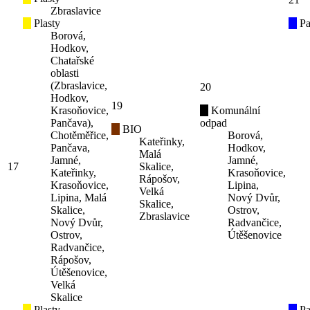
Zbraslavice
Plasty
Pa
Borová,
Hodkov,
Chatařské
oblasti
(Zbraslavice,
20
Hodkov,
19
Krasoňovice,
Komunální
Pančava),
odpad
BIO
Chotěměřice,
Borová,
Kateřinky,
Pančava,
Hodkov,
Malá
Jamné,
Jamné,
17
Skalice,
Kateřinky,
Krasoňovice,
Rápošov,
Krasoňovice,
Lipina,
Velká
Lipina, Malá
Nový Dvůr,
Skalice,
Skalice,
Ostrov,
Zbraslavice
Nový Dvůr,
Radvančice,
Ostrov,
Útěšenovice
Radvančice,
Rápošov,
Útěšenovice,
Velká
Skalice
Plasty
Pa