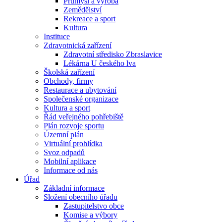
Průmysl a výroba
Zemědělství
Rekreace a sport
Kultura
Instituce
Zdravotnická zařízení
Zdravotní středisko Zbraslavice
Lékárna U českého lva
Školská zařízení
Obchody, firmy
Restaurace a ubytování
Společenské organizace
Kultura a sport
Řád veřejného pohřebiště
Plán rozvoje sportu
Územní plán
Virtuální prohlídka
Svoz odpadů
Mobilní aplikace
Informace od nás
Úřad
Základní informace
Složení obecního úřadu
Zastupitelstvo obce
Komise a výbory