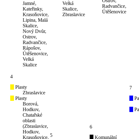
Ostrov,
Jamné,
Velká
Radvančice,
Kateřinky,
Skalice,
Útěšenovice
Krasoňovice,
Zbraslavice
Lipina, Malá
Skalice,
Nový Dvůr,
Ostrov,
Radvančice,
Rápošov,
Útěšenovice,
Velká
Skalice
4
Plasty
7
Zbraslavice
Plasty
Pa
Borová,
Hodkov,
Pa
Chatařské
oblasti
(Zbraslavice,
6
Hodkov,
5
Krasoňovice,
Komunální