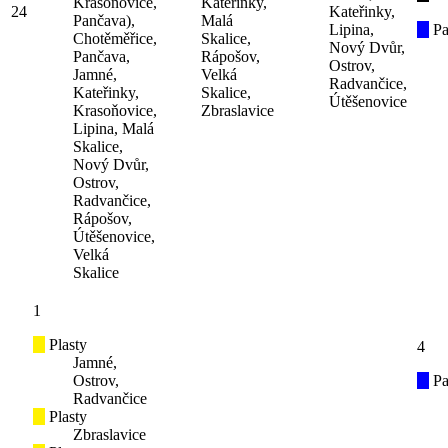
Krasoňovice,
Kateřinky,
24
Kateřinky,
Pančava),
Malá
Lipina,
Pa
Chotěměřice,
Skalice,
Nový Dvůr,
Pančava,
Rápošov,
Ostrov,
Jamné,
Velká
Radvančice,
Kateřinky,
Skalice,
Útěšenovice
Krasoňovice,
Zbraslavice
Lipina, Malá
Skalice,
Nový Dvůr,
Ostrov,
Radvančice,
Rápošov,
Útěšenovice,
Velká
Skalice
1
Plasty
4
Jamné,
Ostrov,
Pa
Radvančice
Plasty
Zbraslavice