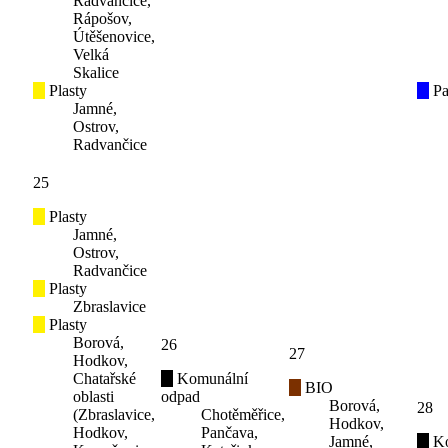
Radvančice,
Rápošov,
Útěšenovice,
Velká
Skalice
Plasty
Pa
Jamné,
Ostrov,
Radvančice
25
Plasty
Jamné,
Ostrov,
Radvančice
Plasty
Zbraslavice
Plasty
Borová,
26
27
Hodkov,
Chatařské
Komunální
BIO
oblasti
odpad
Borová,
28
(Zbraslavice,
Chotěměřice,
Hodkov,
Hodkov,
Pančava,
Jamné,
K