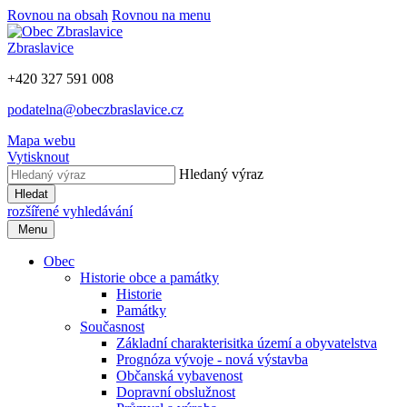
Rovnou na obsah
Rovnou na menu
Zbraslavice
+420 327 591 008
podatelna@obeczbraslavice.cz
Mapa webu
Vytisknout
Hledaný výraz
Hledat
rozšířené vyhledávání
Menu
Obec
Historie obce a památky
Historie
Památky
Současnost
Základní charakterisitka území a obyvatelstva
Prognóza vývoje - nová výstavba
Občanská vybavenost
Dopravní obslužnost