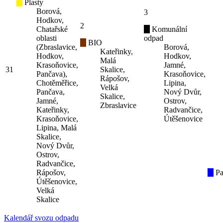
Plasty
Borová,
3
Hodkov,
2
Chatařské
Komunální
oblasti
odpad
BIO
(Zbraslavice,
Borová,
Kateřinky,
Hodkov,
Hodkov,
Malá
Krasoňovice,
Jamné,
31
Skalice,
Pančava),
Krasoňovice,
Rápošov,
Chotěměřice,
Lipina,
Velká
Pančava,
Nový Dvůr,
Skalice,
Jamné,
Ostrov,
Zbraslavice
Kateřinky,
Radvančice,
Krasoňovice,
Útěšenovice
Lipina, Malá
Skalice,
Nový Dvůr,
Ostrov,
Radvančice,
Rápošov,
Pa
Útěšenovice,
Velká
Skalice
Kalendář svozu odpadu