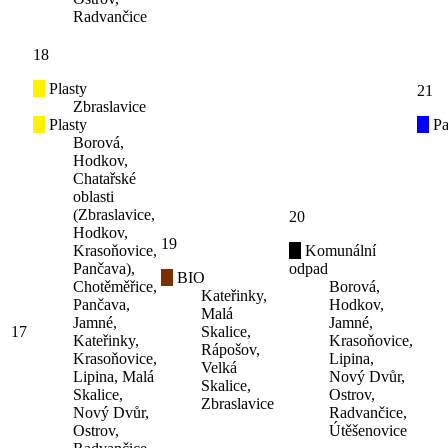
Radvančice
18
Plasty
21
Zbraslavice
Plasty
Pa
Borová,
Hodkov,
Chatařské
oblasti
(Zbraslavice,
20
Hodkov,
19
Krasoňovice,
Komunální
Pančava),
odpad
BIO
Chotěměřice,
Borová,
Kateřinky,
Pančava,
Hodkov,
Malá
Jamné,
Jamné,
17
Skalice,
Kateřinky,
Krasoňovice,
Rápošov,
Krasoňovice,
Lipina,
Velká
Lipina, Malá
Nový Dvůr,
Skalice,
Skalice,
Ostrov,
Zbraslavice
Nový Dvůr,
Radvančice,
Ostrov,
Útěšenovice