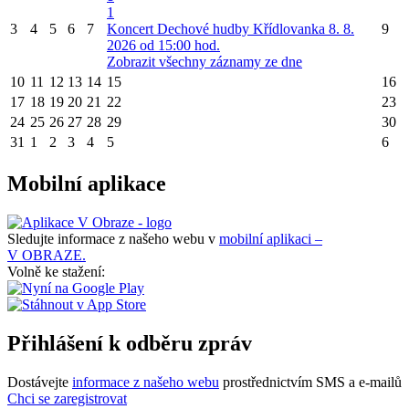
1
3
4
5
6
7
Koncert Dechové hudby Křídlovanka 8. 8.
9
2026 od 15:00 hod.
Zobrazit všechny záznamy ze dne
10
11
12
13
14
15
16
17
18
19
20
21
22
23
24
25
26
27
28
29
30
31
1
2
3
4
5
6
Mobilní aplikace
Sledujte informace z našeho webu v
mobilní aplikaci –
V OBRAZE.
Volně ke stažení:
Přihlášení k odběru zpráv
Dostávejte
informace z našeho webu
prostřednictvím SMS a e-mailů
Chci se zaregistrovat