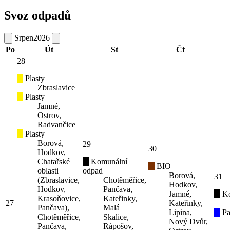
Svoz odpadů
Srpen
2026
Po
Út
St
Čt
28
Plasty
Zbraslavice
Plasty
Jamné,
Ostrov,
Radvančice
Plasty
Borová,
29
30
Hodkov,
Chatařské
Komunální
BIO
oblasti
odpad
Borová,
31
(Zbraslavice,
Chotěměřice,
Hodkov,
Hodkov,
Pančava,
Jamné,
K
Krasoňovice,
Kateřinky,
27
Kateřinky,
Pančava),
Malá
Lipina,
Pa
Chotěměřice,
Skalice,
Nový Dvůr,
Pančava,
Rápošov,