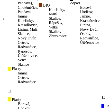
Pančava),
odpad
BIO
Chotěměřice,
Borová,
Kateřinky,
Pančava,
Hodkov,
Malá
Jamné,
Jamné,
3
Skalice,
Kateřinky,
Krasoňovice,
Rápošov,
Krasoňovice,
Lipina,
Velká
Lipina, Malá
Nový Dvůr,
Skalice,
Skalice,
Ostrov,
Zbraslavice
Nový Dvůr,
Radvančice,
Ostrov,
Útěšenovice
Radvančice,
Rápošov,
Útěšenovice,
Velká
Skalice
Plasty
Jamné,
Ostrov,
Radvančice
11
14
Plasty
Borová,
Pa
Hodkov,