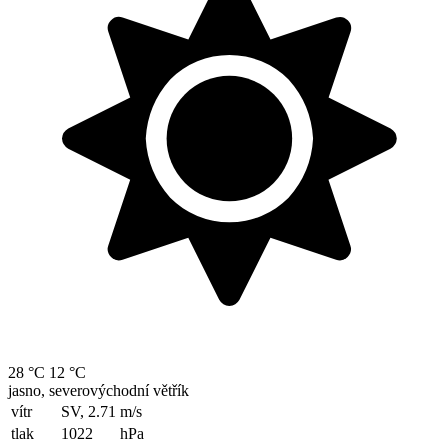
28 °C
12 °C
jasno, severovýchodní větřík
vítr
SV, 2.71
m/s
tlak
1022
hPa