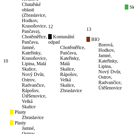
Chatařské
Sk
oblasti
(Zbraslavice,
Hodkov,
Krasoňovice,
12
13
Pančava),
Chotěměřice,
Komunální
BIO
Pančava,
odpad
Borová,
Jamné,
Chotěměřice,
Hodkov,
Kateřinky,
Pančava,
Jamné,
Krasoňovice,
Kateřinky,
10
Kateřinky,
Lipina, Malá
Malá
Lipina,
Skalice,
Skalice,
Nový Dvůr,
Nový Dvůr,
Rápošov,
Ostrov,
Ostrov,
Velká
Radvančice,
Radvančice,
Skalice,
Útěšenovice
Rápošov,
Zbraslavice
Útěšenovice,
Velká
Skalice
Plasty
Zbraslavice
Plasty
Jamné,
Ostrov,