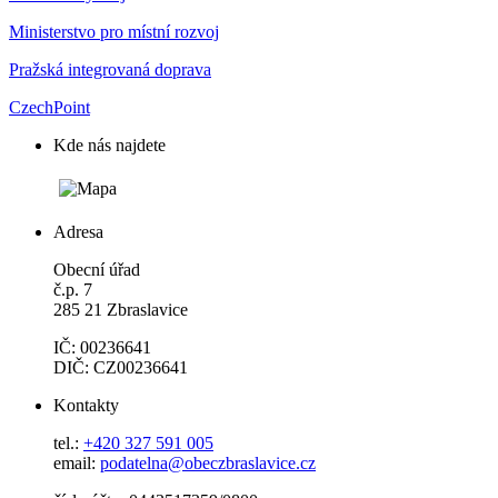
Ministerstvo pro místní rozvoj
Pražská integrovaná doprava
CzechPoint
Kde nás najdete
Adresa
Obecní úřad
č.p. 7
285 21 Zbraslavice
IČ: 00236641
DIČ: CZ00236641
Kontakty
tel.:
+420 327 591 005
email:
podatelna@obeczbraslavice.cz