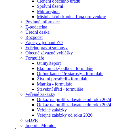
Členění obecního úřadu
Správní území
Mikroregion
Místní akční skupina Lípa pro venkov
Povinné informace
E-podatelna
Úřední deska
Rozpočet
Zápisy z jednání ZO
Veřejnoprávní smlouvy
Obecně závazné vyhlášky
Formuláře
UtilityReport
Ekonomický odbor - formuláře
Odbor kanceláře starosty - formuláře
Životní prostředí - formuláře
Matrika - formuláře
Stavební úřad - formuláře
Veřejné zakázky
Odkaz na profil zadavatele od roku 2024
Odkaz na profil zadavatele do roku 2024
Veřejné zakázky
Veřejné zakázky od roku 2026
GDPR
Import - Monitor