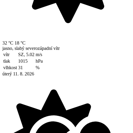
32 °C
18 °C
jasno, slabý severozápadní vítr
vítr
SZ, 5.02
m/s
tlak
1015
hPa
vlhkost
31
%
úterý 11. 8. 2026