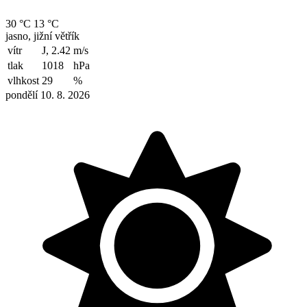
30 °C
13 °C
jasno, jižní větřík
vítr
J, 2.42
m/s
tlak
1018
hPa
vlhkost
29
%
pondělí 10. 8. 2026