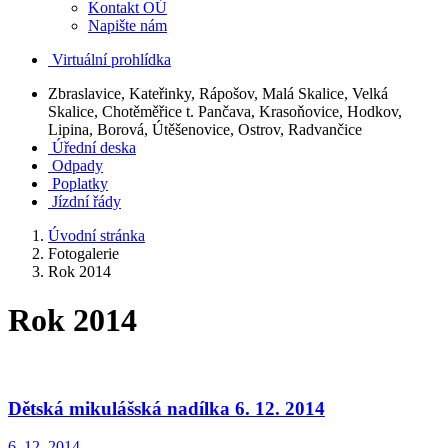
Kontakt OÚ
Napište nám
Virtuální prohlídka
Zbraslavice, Kateřinky, Rápošov, Malá Skalice, Velká
Skalice, Chotěměřice t. Pančava, Krasoňovice, Hodkov,
Lipina, Borová, Útěšenovice, Ostrov, Radvančice
Úřední deska
Odpady
Poplatky
Jízdní řády
Úvodní stránka
Fotogalerie
Rok 2014
Rok 2014
Dětská mikulášská nadílka 6. 12. 2014
6. 12. 2014