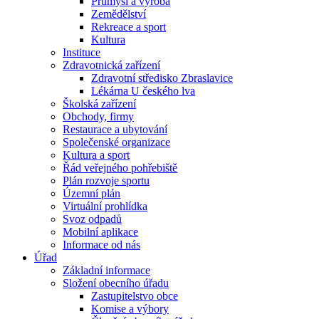
Průmysl a výroba
Zemědělství
Rekreace a sport
Kultura
Instituce
Zdravotnická zařízení
Zdravotní středisko Zbraslavice
Lékárna U českého lva
Školská zařízení
Obchody, firmy
Restaurace a ubytování
Společenské organizace
Kultura a sport
Řád veřejného pohřebiště
Plán rozvoje sportu
Územní plán
Virtuální prohlídka
Svoz odpadů
Mobilní aplikace
Informace od nás
Úřad
Základní informace
Složení obecního úřadu
Zastupitelstvo obce
Komise a výbory