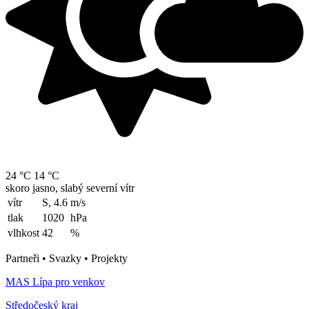
24 °C
14 °C
skoro jasno, slabý severní vítr
vítr
S, 4.6
m/s
tlak
1020
hPa
vlhkost
42
%
Partneři • Svazky • Projekty
MAS Lípa pro venkov
Středočeský kraj