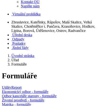
Kontakt OÚ
Napište nám
Virtuální prohlídka
Zbraslavice, Kateřinky, Rápošov, Malá Skalice, Velká
Skalice, Chotěměřice t. Pančava, Krasoňovice, Hodkov,
Lipina, Borová, Útěšenovice, Ostrov, Radvančice
Úřední deska
Odpady
Poplatky
Jízdní řády
Úvodní stránka
Úřad
Formuláře
Formuláře
UtilityReport
Ekonomický odbor - formuláře
Odbor kanceláře starosty - formuláře
Životní prostředí - formuláře
Matrika - formuláře