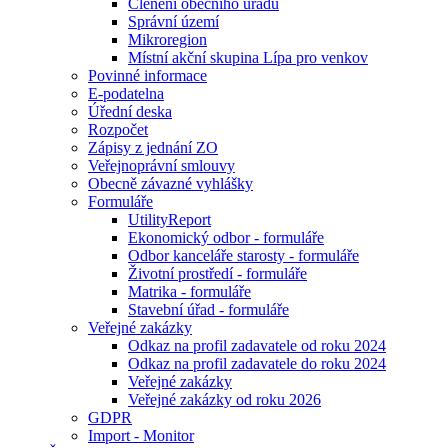
Členění obecního úřadu
Správní území
Mikroregion
Místní akční skupina Lípa pro venkov
Povinné informace
E-podatelna
Úřední deska
Rozpočet
Zápisy z jednání ZO
Veřejnoprávní smlouvy
Obecně závazné vyhlášky
Formuláře
UtilityReport
Ekonomický odbor - formuláře
Odbor kanceláře starosty - formuláře
Životní prostředí - formuláře
Matrika - formuláře
Stavební úřad - formuláře
Veřejné zakázky
Odkaz na profil zadavatele od roku 2024
Odkaz na profil zadavatele do roku 2024
Veřejné zakázky
Veřejné zakázky od roku 2026
GDPR
Import - Monitor