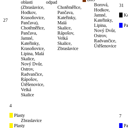
oblasti
odpad
Borová,
31
(Zbraslavice,
Chotěměřice,
Hodkov,
Hodkov,
Pančava,
Jamné,
K
Krasoňovice,
Kateřinky,
27
Kateřinky,
Pančava),
Malá
Lipina,
Pa
Chotěměřice,
Skalice,
Nový Dvůr,
Pančava,
Rápošov,
Ostrov,
Jamné,
Velká
Radvančice,
Kateřinky,
Skalice,
Útěšenovice
Krasoňovice,
Zbraslavice
Lipina, Malá
Skalice,
Nový Dvůr,
Ostrov,
Radvančice,
Rápošov,
Útěšenovice,
Velká
Skalice
4
Plasty
7
Zbraslavice
Plasty
Pa