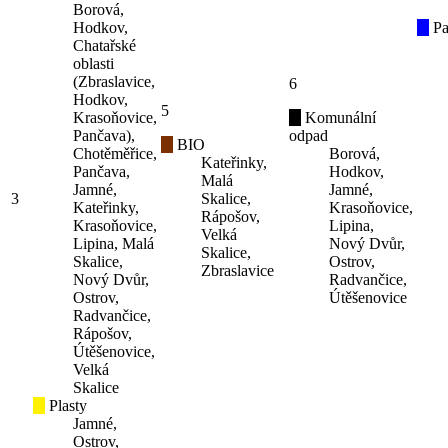
Borová,
Hodkov,
Pa
Chatařské
oblasti
(Zbraslavice,
6
Hodkov,
5
Krasoňovice,
Komunální
Pančava),
odpad
BIO
Chotěměřice,
Borová,
Kateřinky,
Pančava,
Hodkov,
Malá
Jamné,
Jamné,
3
Skalice,
Kateřinky,
Krasoňovice,
Rápošov,
Krasoňovice,
Lipina,
Velká
Lipina, Malá
Nový Dvůr,
Skalice,
Skalice,
Ostrov,
Zbraslavice
Nový Dvůr,
Radvančice,
Ostrov,
Útěšenovice
Radvančice,
Rápošov,
Útěšenovice,
Velká
Skalice
Plasty
Jamné,
Ostrov,