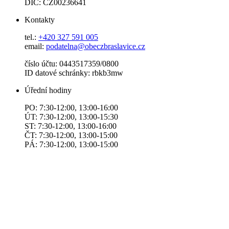
DIČ: CZ00236641
Kontakty
tel.:
+420 327 591 005
email:
podatelna@obeczbraslavice.cz
číslo účtu: 0443517359/0800
ID datové schránky: rbkb3mw
Úřední hodiny
PO: 7:30-12:00, 13:00-16:00
ÚT: 7:30-12:00, 13:00-15:30
ST: 7:30-12:00, 13:00-16:00
ČT: 7:30-12:00, 13:00-15:00
PÁ: 7:30-12:00, 13:00-15:00