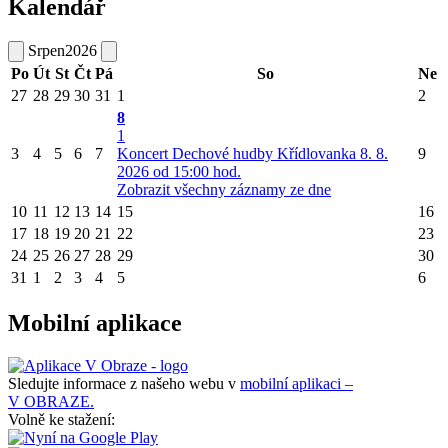
Kalendář
Srpen
2026
Po
Út
St
Čt
Pá
So
Ne
27
28
29
30
31
1
2
8
1
3
4
5
6
7
Koncert Dechové hudby Křídlovanka 8. 8.
9
2026 od 15:00 hod.
Zobrazit všechny záznamy ze dne
10
11
12
13
14
15
16
17
18
19
20
21
22
23
24
25
26
27
28
29
30
31
1
2
3
4
5
6
Mobilní aplikace
Sledujte informace z našeho webu v
mobilní aplikaci –
V OBRAZE.
Volně ke stažení: