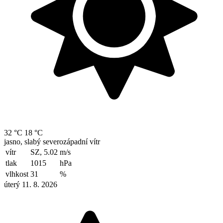
32 °C
18 °C
jasno, slabý severozápadní vítr
vítr
SZ, 5.02
m/s
tlak
1015
hPa
vlhkost
31
%
úterý 11. 8. 2026