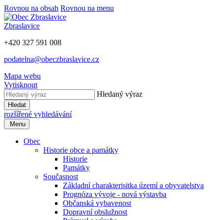
Rovnou na obsah
Rovnou na menu
Zbraslavice
+420 327 591 008
podatelna@obeczbraslavice.cz
Mapa webu
Vytisknout
Hledaný výraz
Hledat
rozšířené vyhledávání
Menu
Obec
Historie obce a památky
Historie
Památky
Současnost
Základní charakterisitka území a obyvatelstva
Prognóza vývoje - nová výstavba
Občanská vybavenost
Dopravní obslužnost