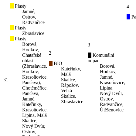
Plasty
4
Jamné,
Ostrov,
Pa
Radvančice
Plasty
Zbraslavice
Plasty
Borová,
3
Hodkov,
2
Chatařské
Komunální
oblasti
odpad
BIO
(Zbraslavice,
Borová,
Kateřinky,
Hodkov,
Hodkov,
Malá
Krasoňovice,
Jamné,
31
Skalice,
Pančava),
Krasoňovice,
Rápošov,
Chotěměřice,
Lipina,
Velká
Pančava,
Nový Dvůr,
Skalice,
Jamné,
Ostrov,
Zbraslavice
Kateřinky,
Radvančice,
Krasoňovice,
Útěšenovice
Lipina, Malá
Skalice,
Nový Dvůr,
Ostrov,