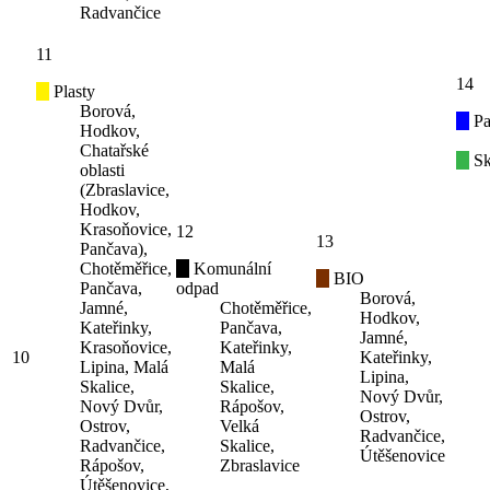
Radvančice
11
14
Plasty
Borová,
Pa
Hodkov,
Chatařské
Sk
oblasti
(Zbraslavice,
Hodkov,
Krasoňovice,
12
13
Pančava),
Chotěměřice,
Komunální
BIO
Pančava,
odpad
Borová,
Jamné,
Chotěměřice,
Hodkov,
Kateřinky,
Pančava,
Jamné,
Krasoňovice,
Kateřinky,
10
Kateřinky,
Lipina, Malá
Malá
Lipina,
Skalice,
Skalice,
Nový Dvůr,
Nový Dvůr,
Rápošov,
Ostrov,
Ostrov,
Velká
Radvančice,
Radvančice,
Skalice,
Útěšenovice
Rápošov,
Zbraslavice
Útěšenovice,