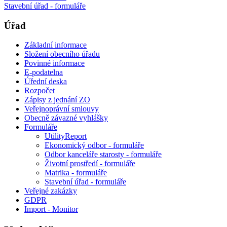
Stavební úřad - formuláře
Úřad
Základní informace
Složení obecního úřadu
Povinné informace
E-podatelna
Úřední deska
Rozpočet
Zápisy z jednání ZO
Veřejnoprávní smlouvy
Obecně závazné vyhlášky
Formuláře
UtilityReport
Ekonomický odbor - formuláře
Odbor kanceláře starosty - formuláře
Životní prostředí - formuláře
Matrika - formuláře
Stavební úřad - formuláře
Veřejné zakázky
GDPR
Import - Monitor