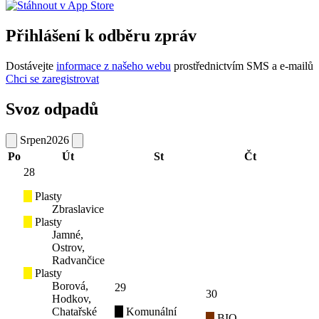
Přihlášení k odběru zpráv
Dostávejte
informace z našeho webu
prostřednictvím SMS a e-mailů
Chci se zaregistrovat
Svoz odpadů
Srpen
2026
Po
Út
St
Čt
28
Plasty
Zbraslavice
Plasty
Jamné,
Ostrov,
Radvančice
Plasty
Borová,
29
30
Hodkov,
Chatařské
Komunální
BIO