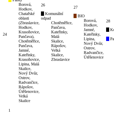
Borová,
26
27
Hodkov,
Chatařské
Komunální
BIO
oblasti
odpad
Borová,
28
(Zbraslavice,
Chotěměřice,
Hodkov,
Hodkov,
Pančava,
Jamné,
K
Krasoňovice,
Kateřinky,
24
Kateřinky,
Pančava),
Malá
Lipina,
Pa
Chotěměřice,
Skalice,
Nový Dvůr,
Pančava,
Rápošov,
Ostrov,
Jamné,
Velká
Radvančice,
Kateřinky,
Skalice,
Útěšenovice
Krasoňovice,
Zbraslavice
Lipina, Malá
Skalice,
Nový Dvůr,
Ostrov,
Radvančice,
Rápošov,
Útěšenovice,
Velká
Skalice
1