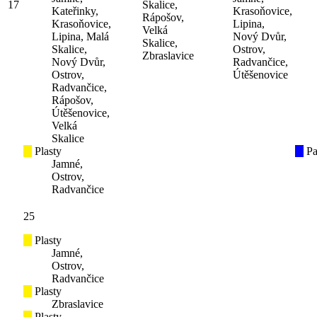
17
Skalice,
Kateřinky,
Krasoňovice,
Rápošov,
Krasoňovice,
Lipina,
Velká
Lipina, Malá
Nový Dvůr,
Skalice,
Skalice,
Ostrov,
Zbraslavice
Nový Dvůr,
Radvančice,
Ostrov,
Útěšenovice
Radvančice,
Rápošov,
Útěšenovice,
Velká
Skalice
Plasty
Pa
Jamné,
Ostrov,
Radvančice
25
Plasty
Jamné,
Ostrov,
Radvančice
Plasty
Zbraslavice
Plasty