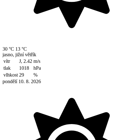
30 °C
13 °C
jasno, jižní větřík
vítr
J, 2.42
m/s
tlak
1018
hPa
vlhkost
29
%
pondělí 10. 8. 2026