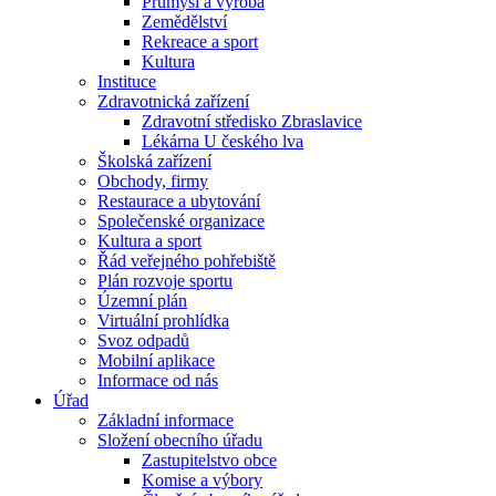
Průmysl a výroba
Zemědělství
Rekreace a sport
Kultura
Instituce
Zdravotnická zařízení
Zdravotní středisko Zbraslavice
Lékárna U českého lva
Školská zařízení
Obchody, firmy
Restaurace a ubytování
Společenské organizace
Kultura a sport
Řád veřejného pohřebiště
Plán rozvoje sportu
Územní plán
Virtuální prohlídka
Svoz odpadů
Mobilní aplikace
Informace od nás
Úřad
Základní informace
Složení obecního úřadu
Zastupitelstvo obce
Komise a výbory