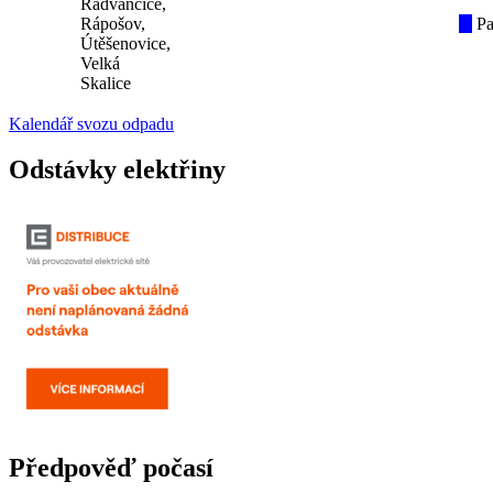
Radvančice,
Rápošov,
Pa
Útěšenovice,
Velká
Skalice
Kalendář svozu odpadu
Odstávky elektřiny
Předpověď počasí