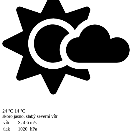
24 °C
14 °C
skoro jasno, slabý severní vítr
vítr
S, 4.6
m/s
tlak
1020
hPa