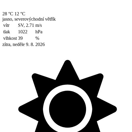
28 °C
12 °C
jasno, severovýchodní větřík
vítr
SV, 2.71
m/s
tlak
1022
hPa
vlhkost
39
%
zítra, neděle 9. 8. 2026