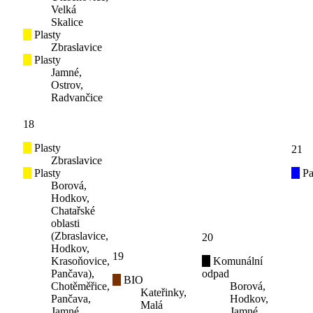
Velká
Skalice
Plasty
Zbraslavice
Plasty
Jamné,
Ostrov,
Radvančice
18
Plasty
21
Zbraslavice
Plasty
Pa
Borová,
Hodkov,
Chatařské
oblasti
(Zbraslavice,
20
Hodkov,
19
Krasoňovice,
Komunální
Pančava),
odpad
BIO
Chotěměřice,
Borová,
Kateřinky,
Pančava,
Hodkov,
Malá
Jamné,
Jamné,