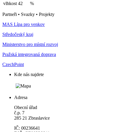
vlhkost
42
%
Partneři • Svazky • Projekty
MAS Lípa pro venkov
Středočeský kraj
Ministerstvo pro místní rozvoj
Pražská integrovaná doprava
CzechPoint
Kde nás najdete
Adresa
Obecní úřad
č.p. 7
285 21 Zbraslavice
IČ: 00236641