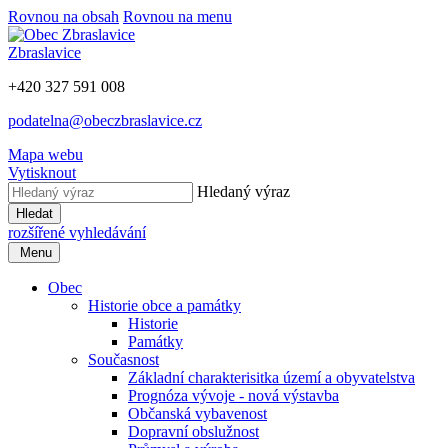
Rovnou na obsah
Rovnou na menu
Zbraslavice
+420 327 591 008
podatelna@obeczbraslavice.cz
Mapa webu
Vytisknout
Hledaný výraz
Hledat
rozšířené vyhledávání
Menu
Obec
Historie obce a památky
Historie
Památky
Současnost
Základní charakterisitka území a obyvatelstva
Prognóza vývoje - nová výstavba
Občanská vybavenost
Dopravní obslužnost