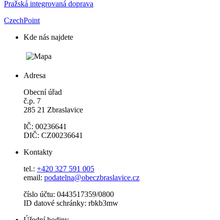
Pražská integrovaná doprava
CzechPoint
Kde nás najdete
Adresa
Obecní úřad
č.p. 7
285 21 Zbraslavice
IČ: 00236641
DIČ: CZ00236641
Kontakty
tel.:
+420 327 591 005
email:
podatelna@obeczbraslavice.cz
číslo účtu: 0443517359/0800
ID datové schránky: rbkb3mw
Úřední hodiny