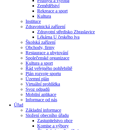
Průmysl a výroba
Zemědělství
Rekreace a sport
Kultura
Instituce
Zdravotnická zařízení
Zdravotní středisko Zbraslavice
Lékárna U českého lva
Školská zařízení
Obchody, firmy
Restaurace a ubytování
Společenské organizace
Kultura a sport
Řád veřejného pohřebiště
Plán rozvoje sportu
Územní plán
Virtuální prohlídka
Svoz odpadů
Mobilní aplikace
Informace od nás
Úřad
Základní informace
Složení obecního úřadu
Zastupitelstvo obce
Komise a výbory