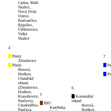
Lipina, Malá
Skalice,
Nový Dvůr,
Ostrov,
Radvančice,
Rápošov,
Útěšenovice,
Velká
Skalice
4
Plasty
7
Zbraslavice
Plasty
Pa
Borová,
Hodkov,
Pa
Chatařské
oblasti
(Zbraslavice,
6
Hodkov,
5
Krasoňovice,
Komunální
Pančava),
odpad
BIO
Chotěměřice,
Borová,
Kateřinky,
Pančava,
Hodkov,