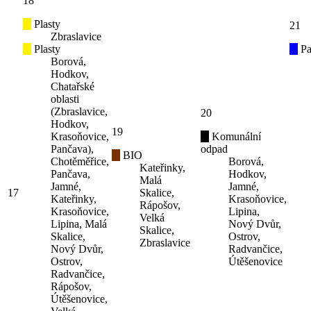
18
Plasty
21
Zbraslavice
Plasty
Pa
Borová,
Hodkov,
Chatařské
oblasti
(Zbraslavice,
20
Hodkov,
19
Krasoňovice,
Komunální
Pančava),
odpad
BIO
Chotěměřice,
Borová,
Kateřinky,
Pančava,
Hodkov,
Malá
Jamné,
Jamné,
17
Skalice,
Kateřinky,
Krasoňovice,
Rápošov,
Krasoňovice,
Lipina,
Velká
Lipina, Malá
Nový Dvůr,
Skalice,
Skalice,
Ostrov,
Zbraslavice
Nový Dvůr,
Radvančice,
Ostrov,
Útěšenovice
Radvančice,
Rápošov,
Útěšenovice,