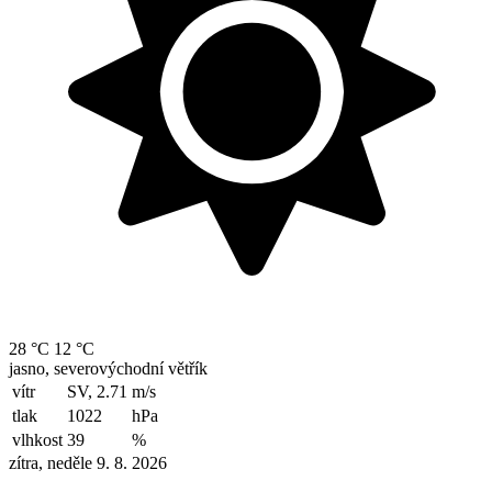
28 °C
12 °C
jasno, severovýchodní větřík
vítr
SV, 2.71
m/s
tlak
1022
hPa
vlhkost
39
%
zítra, neděle 9. 8. 2026