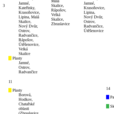
Malá
Jamné,
Jamné,
3
Skalice,
Kateřinky,
Krasoňovice,
Rápošov,
Krasoňovice,
Lipina,
Velká
Lipina, Malá
Nový Dvůr,
Skalice,
Skalice,
Ostrov,
Zbraslavice
Nový Dvůr,
Radvančice,
Ostrov,
Útěšenovice
Radvančice,
Rápošov,
Útěšenovice,
Velká
Skalice
Plasty
Jamné,
Ostrov,
Radvančice
11
14
Plasty
Borová,
Pa
Hodkov,
Chatařské
Sk
oblasti
(Zbraslavice,