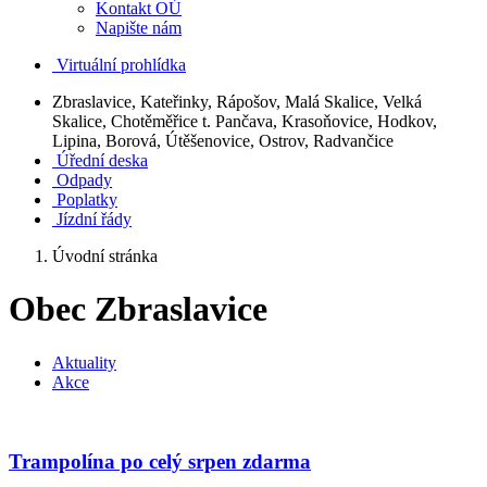
Kontakt OÚ
Napište nám
Virtuální prohlídka
Zbraslavice, Kateřinky, Rápošov, Malá Skalice, Velká
Skalice, Chotěměřice t. Pančava, Krasoňovice, Hodkov,
Lipina, Borová, Útěšenovice, Ostrov, Radvančice
Úřední deska
Odpady
Poplatky
Jízdní řády
Úvodní stránka
Obec Zbraslavice
Aktuality
Akce
Trampolína po celý srpen zdarma