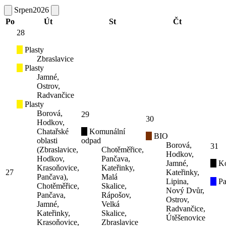
Srpen
2026
Po
Út
St
Čt
28
Plasty
Zbraslavice
Plasty
Jamné,
Ostrov,
Radvančice
Plasty
Borová,
29
30
Hodkov,
Chatařské
Komunální
BIO
oblasti
odpad
Borová,
31
(Zbraslavice,
Chotěměřice,
Hodkov,
Hodkov,
Pančava,
Jamné,
K
Krasoňovice,
Kateřinky,
27
Kateřinky,
Pančava),
Malá
Lipina,
Pa
Chotěměřice,
Skalice,
Nový Dvůr,
Pančava,
Rápošov,
Ostrov,
Jamné,
Velká
Radvančice,
Kateřinky,
Skalice,
Útěšenovice
Krasoňovice,
Zbraslavice