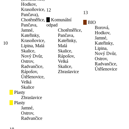
Hodkov,
Krasoňovice,
12
13
Pančava),
Chotěměřice,
Komunální
BIO
Pančava,
odpad
Borová,
Jamné,
Chotěměřice,
Hodkov,
Kateřinky,
Pančava,
Jamné,
Krasoňovice,
Kateřinky,
10
Kateřinky,
Lipina, Malá
Malá
Lipina,
Skalice,
Skalice,
Nový Dvůr,
Nový Dvůr,
Rápošov,
Ostrov,
Ostrov,
Velká
Radvančice,
Radvančice,
Skalice,
Útěšenovice
Rápošov,
Zbraslavice
Útěšenovice,
Velká
Skalice
Plasty
Zbraslavice
Plasty
Jamné,
Ostrov,
Radvančice