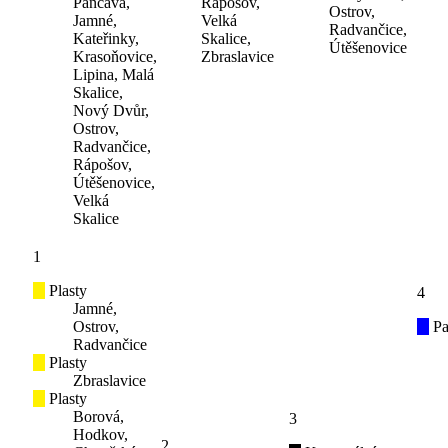
Pančava,
Rápošov,
Ostrov,
Jamné,
Velká
Radvančice,
Kateřinky,
Skalice,
Útěšenovice
Krasoňovice,
Zbraslavice
Lipina, Malá
Skalice,
Nový Dvůr,
Ostrov,
Radvančice,
Rápošov,
Útěšenovice,
Velká
Skalice
1
Plasty
4
Jamné,
Ostrov,
Pa
Radvančice
Plasty
Zbraslavice
Plasty
Borová,
3
Hodkov,
2