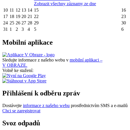
Zobrazit všechny záznamy ze dne
10
11
12
13
14
15
16
17
18
19
20
21
22
23
24
25
26
27
28
29
30
31
1
2
3
4
5
6
Mobilní aplikace
Sledujte informace z našeho webu v
mobilní aplikaci –
V OBRAZE.
Volně ke stažení:
Přihlášení k odběru zpráv
Dostávejte
informace z našeho webu
prostřednictvím SMS a e-mailů
Chci se zaregistrovat
Svoz odpadů