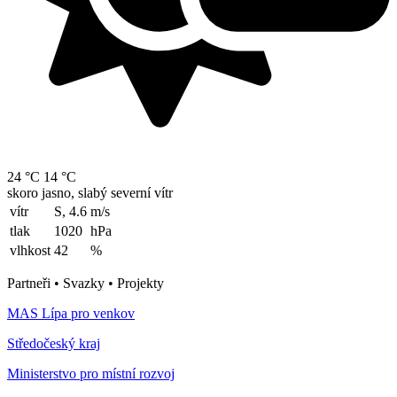
24 °C
14 °C
skoro jasno, slabý severní vítr
vítr
S, 4.6
m/s
tlak
1020
hPa
vlhkost
42
%
Partneři • Svazky • Projekty
MAS Lípa pro venkov
Středočeský kraj
Ministerstvo pro místní rozvoj