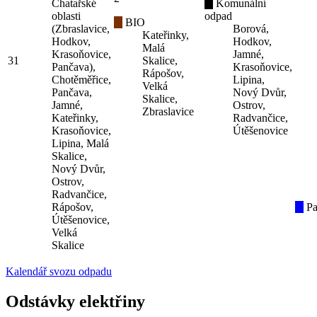
Chatařské
Komunální
oblasti
odpad
BIO
(Zbraslavice,
Borová,
Kateřinky,
Hodkov,
Hodkov,
Malá
Krasoňovice,
Jamné,
31
Skalice,
Pančava),
Krasoňovice,
Rápošov,
Chotěměřice,
Lipina,
Velká
Pančava,
Nový Dvůr,
Skalice,
Jamné,
Ostrov,
Zbraslavice
Kateřinky,
Radvančice,
Krasoňovice,
Útěšenovice
Lipina, Malá
Skalice,
Nový Dvůr,
Ostrov,
Radvančice,
Rápošov,
Pa
Útěšenovice,
Velká
Skalice
Kalendář svozu odpadu
Odstávky elektřiny