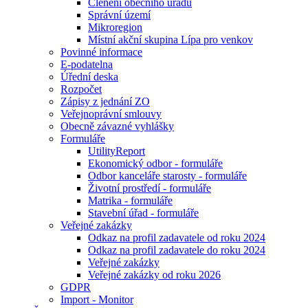
Členění obecního úřadu
Správní území
Mikroregion
Místní akční skupina Lípa pro venkov
Povinné informace
E-podatelna
Úřední deska
Rozpočet
Zápisy z jednání ZO
Veřejnoprávní smlouvy
Obecně závazné vyhlášky
Formuláře
UtilityReport
Ekonomický odbor - formuláře
Odbor kanceláře starosty - formuláře
Životní prostředí - formuláře
Matrika - formuláře
Stavební úřad - formuláře
Veřejné zakázky
Odkaz na profil zadavatele od roku 2024
Odkaz na profil zadavatele do roku 2024
Veřejné zakázky
Veřejné zakázky od roku 2026
GDPR
Import - Monitor