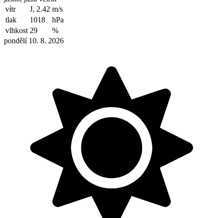
vítr
J, 2.42
m/s
tlak
1018
hPa
vlhkost
29
%
pondělí 10. 8. 2026