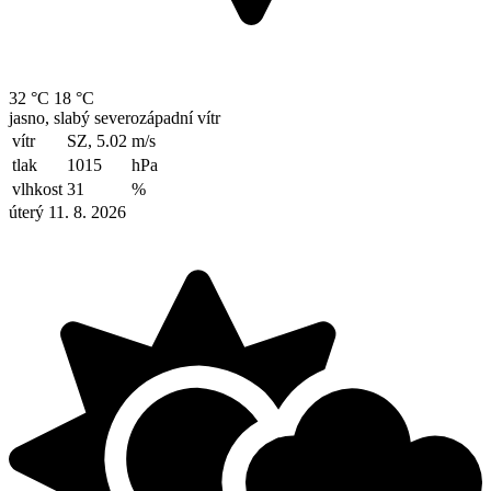
32 °C
18 °C
jasno, slabý severozápadní vítr
vítr
SZ, 5.02
m/s
tlak
1015
hPa
vlhkost
31
%
úterý 11. 8. 2026