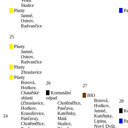
Velká
Skalice
Plasty
Pa
Jamné,
Ostrov,
Radvančice
25
Plasty
Jamné,
Ostrov,
Radvančice
Plasty
Zbraslavice
Plasty
Borová,
26
27
Hodkov,
Chatařské
Komunální
BIO
oblasti
odpad
Borová,
28
(Zbraslavice,
Chotěměřice,
Hodkov,
Hodkov,
Pančava,
Jamné,
K
Krasoňovice,
Kateřinky,
24
Kateřinky,
Pančava),
Malá
Lipina,
Pa
Chotěměřice,
Skalice,
Nový Dvůr,