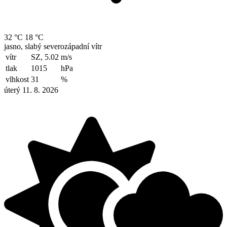
32 °C
18 °C
jasno, slabý severozápadní vítr
vítr
SZ, 5.02
m/s
tlak
1015
hPa
vlhkost
31
%
úterý 11. 8. 2026