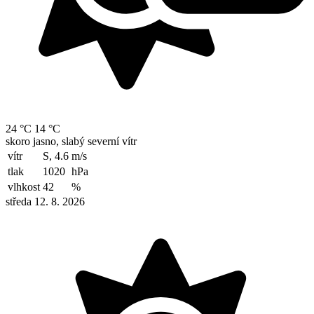
24 °C
14 °C
skoro jasno, slabý severní vítr
vítr
S, 4.6
m/s
tlak
1020
hPa
vlhkost
42
%
středa 12. 8. 2026