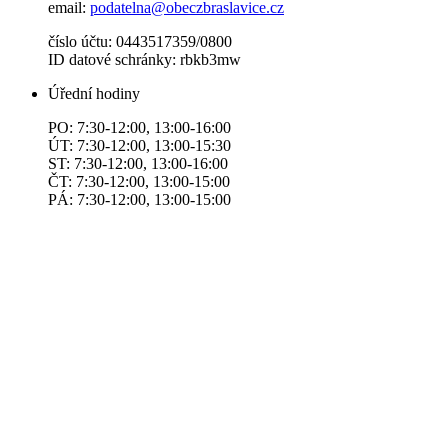
email:
podatelna@obeczbraslavice.cz
číslo účtu: 0443517359/0800
ID datové schránky: rbkb3mw
Úřední hodiny
PO: 7:30-12:00, 13:00-16:00
ÚT: 7:30-12:00, 13:00-15:30
ST: 7:30-12:00, 13:00-16:00
ČT: 7:30-12:00, 13:00-15:00
PÁ: 7:30-12:00, 13:00-15:00