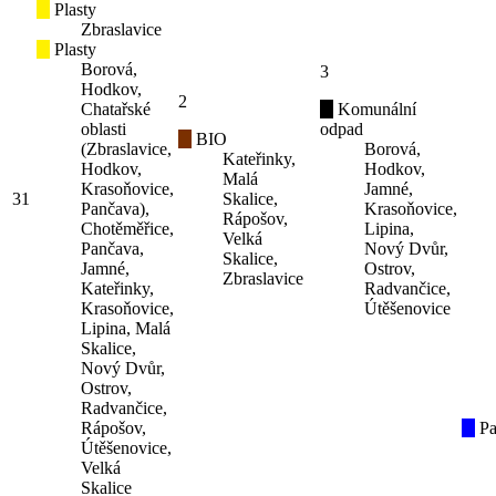
Plasty
Zbraslavice
Plasty
Borová,
3
Hodkov,
2
Chatařské
Komunální
oblasti
odpad
BIO
(Zbraslavice,
Borová,
Kateřinky,
Hodkov,
Hodkov,
Malá
Krasoňovice,
Jamné,
31
Skalice,
Pančava),
Krasoňovice,
Rápošov,
Chotěměřice,
Lipina,
Velká
Pančava,
Nový Dvůr,
Skalice,
Jamné,
Ostrov,
Zbraslavice
Kateřinky,
Radvančice,
Krasoňovice,
Útěšenovice
Lipina, Malá
Skalice,
Nový Dvůr,
Ostrov,
Radvančice,
Rápošov,
Pa
Útěšenovice,
Velká
Skalice