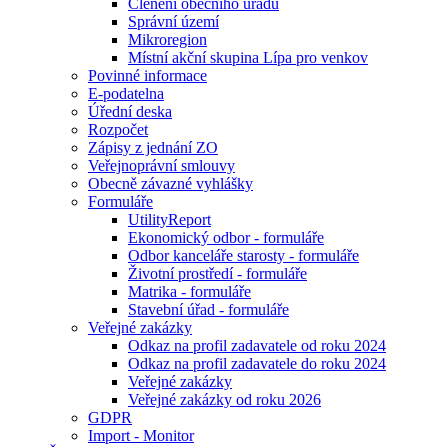
Členění obecního úřadu
Správní území
Mikroregion
Místní akční skupina Lípa pro venkov
Povinné informace
E-podatelna
Úřední deska
Rozpočet
Zápisy z jednání ZO
Veřejnoprávní smlouvy
Obecně závazné vyhlášky
Formuláře
UtilityReport
Ekonomický odbor - formuláře
Odbor kanceláře starosty - formuláře
Životní prostředí - formuláře
Matrika - formuláře
Stavební úřad - formuláře
Veřejné zakázky
Odkaz na profil zadavatele od roku 2024
Odkaz na profil zadavatele do roku 2024
Veřejné zakázky
Veřejné zakázky od roku 2026
GDPR
Import - Monitor