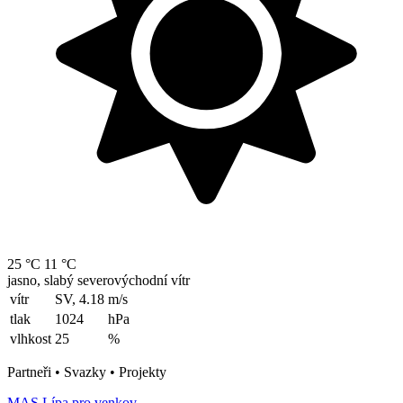
25 °C
11 °C
jasno, slabý severovýchodní vítr
vítr
SV, 4.18
m/s
tlak
1024
hPa
vlhkost
25
%
Partneři • Svazky • Projekty
MAS Lípa pro venkov