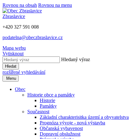
Rovnou na obsah
Rovnou na menu
Zbraslavice
+420 327 591 008
podatelna@obeczbraslavice.cz
Mapa webu
Vytisknout
Hledaný výraz
Hledat
rozšířené vyhledávání
Menu
Obec
Historie obce a památky
Historie
Památky
Současnost
Základní charakterisitka území a obyvatelstva
Prognóza vývoje - nová výstavba
Občanská vybavenost
Dopravní obslužnost