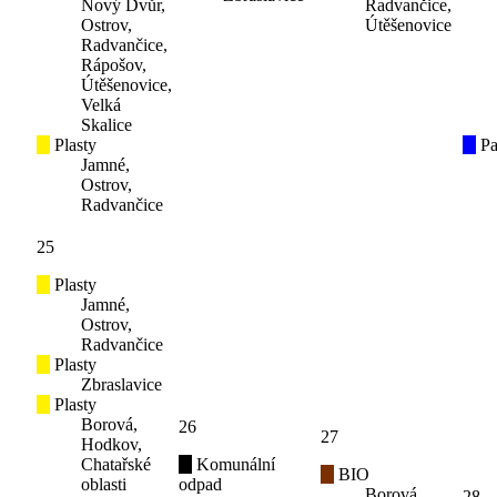
Nový Dvůr,
Radvančice,
Ostrov,
Útěšenovice
Radvančice,
Rápošov,
Útěšenovice,
Velká
Skalice
Plasty
Pa
Jamné,
Ostrov,
Radvančice
25
Plasty
Jamné,
Ostrov,
Radvančice
Plasty
Zbraslavice
Plasty
Borová,
26
27
Hodkov,
Chatařské
Komunální
BIO
oblasti
odpad
Borová,
28