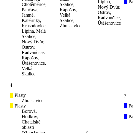
Lipina,
Pa
Chotěměřice,
Skalice,
Nový Dvůr,
Pančava,
Rápošov,
Ostrov,
Jamné,
Velká
Radvančice,
Kateřinky,
Skalice,
Útěšenovice
Krasoňovice,
Zbraslavice
Lipina, Malá
Skalice,
Nový Dvůr,
Ostrov,
Radvančice,
Rápošov,
Útěšenovice,
Velká
Skalice
4
Plasty
7
Zbraslavice
Plasty
Pa
Borová,
Hodkov,
Pa
Chatařské
oblasti
(Zbraslavice,