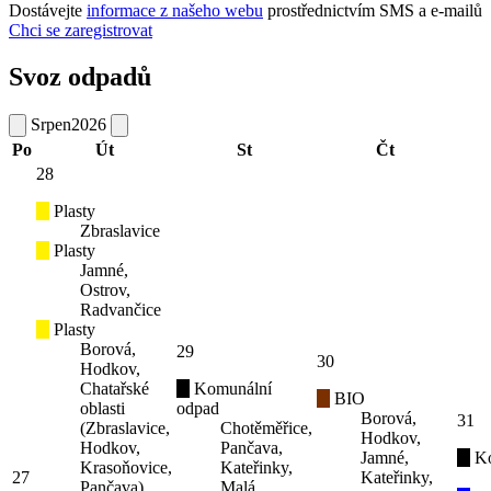
Dostávejte
informace z našeho webu
prostřednictvím SMS a e-mailů
Chci se zaregistrovat
Svoz odpadů
Srpen
2026
Po
Út
St
Čt
28
Plasty
Zbraslavice
Plasty
Jamné,
Ostrov,
Radvančice
Plasty
Borová,
29
30
Hodkov,
Chatařské
Komunální
BIO
oblasti
odpad
Borová,
31
(Zbraslavice,
Chotěměřice,
Hodkov,
Hodkov,
Pančava,
Jamné,
K
Krasoňovice,
Kateřinky,
27
Kateřinky,
Pančava),
Malá