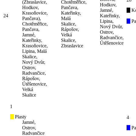
(Zbraslavice,
Chotěměřice,
Hodkov,
Hodkov,
Pančava,
Jamné,
K
Krasoňovice,
Kateřinky,
24
Kateřinky,
Pančava),
Malá
Lipina,
Pa
Chotěměřice,
Skalice,
Nový Dvůr,
Pančava,
Rápošov,
Ostrov,
Jamné,
Velká
Radvančice,
Kateřinky,
Skalice,
Útěšenovice
Krasoňovice,
Zbraslavice
Lipina, Malá
Skalice,
Nový Dvůr,
Ostrov,
Radvančice,
Rápošov,
Útěšenovice,
Velká
Skalice
1
Plasty
4
Jamné,
Ostrov,
Pa
Radvančice