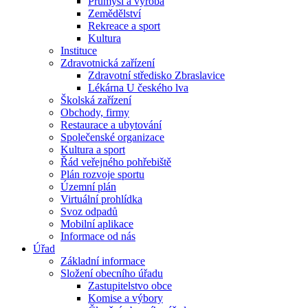
Průmysl a výroba
Zemědělství
Rekreace a sport
Kultura
Instituce
Zdravotnická zařízení
Zdravotní středisko Zbraslavice
Lékárna U českého lva
Školská zařízení
Obchody, firmy
Restaurace a ubytování
Společenské organizace
Kultura a sport
Řád veřejného pohřebiště
Plán rozvoje sportu
Územní plán
Virtuální prohlídka
Svoz odpadů
Mobilní aplikace
Informace od nás
Úřad
Základní informace
Složení obecního úřadu
Zastupitelstvo obce
Komise a výbory