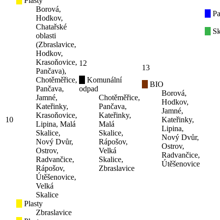
Plasty
Borová,
Pa
Hodkov,
Chatařské
Sk
oblasti
(Zbraslavice,
Hodkov,
Krasoňovice,
12
13
Pančava),
Chotěměřice,
Komunální
BIO
Pančava,
odpad
Borová,
Jamné,
Chotěměřice,
Hodkov,
Kateřinky,
Pančava,
Jamné,
Krasoňovice,
Kateřinky,
10
Kateřinky,
Lipina, Malá
Malá
Lipina,
Skalice,
Skalice,
Nový Dvůr,
Nový Dvůr,
Rápošov,
Ostrov,
Ostrov,
Velká
Radvančice,
Radvančice,
Skalice,
Útěšenovice
Rápošov,
Zbraslavice
Útěšenovice,
Velká
Skalice
Plasty
Zbraslavice