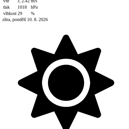
vítr
J, 2.42
m/s
tlak
1018
hPa
vlhkost
29
%
zítra, pondělí 10. 8. 2026