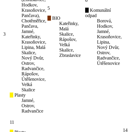
6
Hodkov,
5
Krasoňovice,
Komunální
Pančava),
odpad
BIO
Chotěměřice,
Borová,
Kateřinky,
Pančava,
Hodkov,
Malá
Jamné,
Jamné,
3
Skalice,
Kateřinky,
Krasoňovice,
Rápošov,
Krasoňovice,
Lipina,
Velká
Lipina, Malá
Nový Dvůr,
Skalice,
Skalice,
Ostrov,
Zbraslavice
Nový Dvůr,
Radvančice,
Ostrov,
Útěšenovice
Radvančice,
Rápošov,
Útěšenovice,
Velká
Skalice
Plasty
Jamné,
Ostrov,
Radvančice
11
14