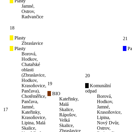
Plasty
Jamné,
Ostrov,
Radvančice
18
Plasty
21
Zbraslavice
Plasty
Pa
Borová,
Hodkov,
Chatařské
oblasti
(Zbraslavice,
20
Hodkov,
19
Krasoňovice,
Komunální
Pančava),
odpad
BIO
Chotěměřice,
Borová,
Kateřinky,
Pančava,
Hodkov,
Malá
Jamné,
Jamné,
17
Skalice,
Kateřinky,
Krasoňovice,
Rápošov,
Krasoňovice,
Lipina,
Velká
Lipina, Malá
Nový Dvůr,
Skalice,
Skalice,
Ostrov,
Zbraslavice