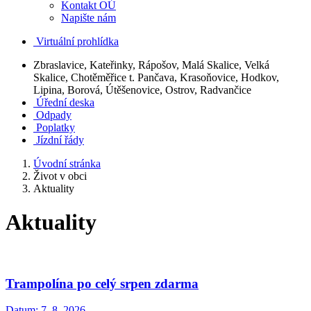
Kontakt OÚ
Napište nám
Virtuální prohlídka
Zbraslavice, Kateřinky, Rápošov, Malá Skalice, Velká
Skalice, Chotěměřice t. Pančava, Krasoňovice, Hodkov,
Lipina, Borová, Útěšenovice, Ostrov, Radvančice
Úřední deska
Odpady
Poplatky
Jízdní řády
Úvodní stránka
Život v obci
Aktuality
Aktuality
Trampolína po celý srpen zdarma
Datum:
7. 8. 2026