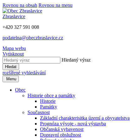
Rovnou na obsah
Rovnou na menu
Zbraslavice
+420 327 591 008
podatelna@obeczbraslavice.cz
Mapa webu
Vytisknout
Hledaný výraz
Hledat
rozšířené vyhledávání
Menu
Obec
Historie obce a památky
Historie
Památky
Současnost
Základní charakterisitka území a obyvatelstva
Prognóza vývoje - nová výstavba
Občanská vybavenost
Dopravní obslužnost