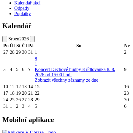
Kalendář akcí
Odpady
Poplatky
Kalendář
Srpen
2026
Po
Út
St
Čt
Pá
So
Ne
27
28
29
30
31
1
2
8
1
3
4
5
6
7
Koncert Dechové hudby Křídlovanka 8. 8.
9
2026 od 15:00 hod.
Zobrazit všechny záznamy ze dne
10
11
12
13
14
15
16
17
18
19
20
21
22
23
24
25
26
27
28
29
30
31
1
2
3
4
5
6
Mobilní aplikace