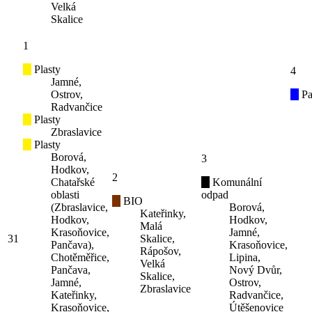
Velká
Skalice
1
Plasty
4
Jamné,
Ostrov,
Pa
Radvančice
Plasty
Zbraslavice
Plasty
Borová,
3
Hodkov,
2
Chatařské
Komunální
oblasti
odpad
BIO
(Zbraslavice,
Borová,
Kateřinky,
Hodkov,
Hodkov,
Malá
Krasoňovice,
Jamné,
31
Skalice,
Pančava),
Krasoňovice,
Rápošov,
Chotěměřice,
Lipina,
Velká
Pančava,
Nový Dvůr,
Skalice,
Jamné,
Ostrov,
Zbraslavice
Kateřinky,
Radvančice,
Krasoňovice,
Útěšenovice