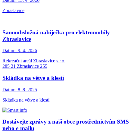
Datum:
13. 4. 2026
Zbraslavice
Samoobslužná nabíječka pro elektromobily
Zbraslavice
Datum:
9. 4. 2026
Rekreační areál Zbraslavice s.r.o.
285 21 Zbraslavice 255
Skládka na větve a klestí
Datum:
8. 8. 2025
Skládka na větve a klestí
Dostávejte zprávy z naší obce prostřednictvím SMS
nebo e-mailu