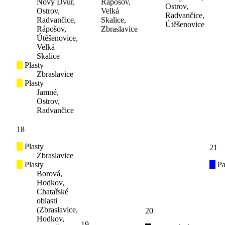
Nový Dvůr,
Rápošov,
Ostrov,
Ostrov,
Velká
Radvančice,
Radvančice,
Skalice,
Útěšenovice
Rápošov,
Zbraslavice
Útěšenovice,
Velká
Skalice
Plasty
Zbraslavice
Plasty
Jamné,
Ostrov,
Radvančice
18
Plasty
21
Zbraslavice
Plasty
Pa
Borová,
Hodkov,
Chatařské
oblasti
(Zbraslavice,
20
Hodkov,
19