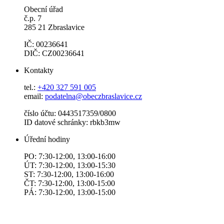
Obecní úřad
č.p. 7
285 21 Zbraslavice
IČ: 00236641
DIČ: CZ00236641
Kontakty
tel.:
+420 327 591 005
email:
podatelna@obeczbraslavice.cz
číslo účtu: 0443517359/0800
ID datové schránky: rbkb3mw
Úřední hodiny
PO: 7:30-12:00, 13:00-16:00
ÚT: 7:30-12:00, 13:00-15:30
ST: 7:30-12:00, 13:00-16:00
ČT: 7:30-12:00, 13:00-15:00
PÁ: 7:30-12:00, 13:00-15:00