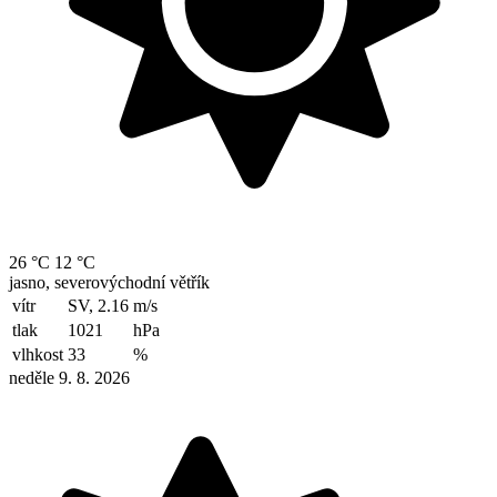
26 °C
12 °C
jasno, severovýchodní větřík
vítr
SV, 2.16
m/s
tlak
1021
hPa
vlhkost
33
%
neděle 9. 8. 2026