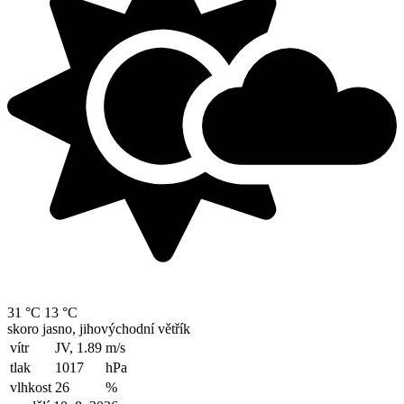
31 °C
13 °C
skoro jasno, jihovýchodní větřík
vítr
JV, 1.89
m/s
tlak
1017
hPa
vlhkost
26
%