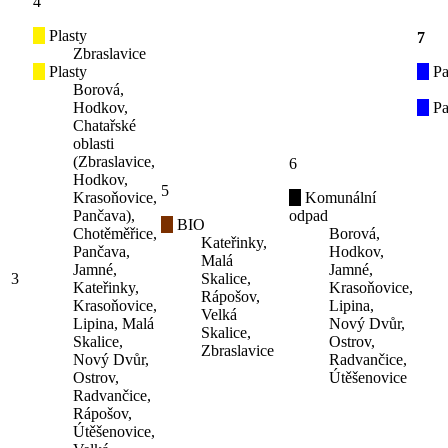
4
Plasty
7
Zbraslavice
Plasty
Pa
Borová,
Hodkov,
Pa
Chatařské
oblasti
(Zbraslavice,
6
Hodkov,
5
Krasoňovice,
Komunální
Pančava),
odpad
BIO
Chotěměřice,
Borová,
Kateřinky,
Pančava,
Hodkov,
Malá
Jamné,
Jamné,
3
Skalice,
Kateřinky,
Krasoňovice,
Rápošov,
Krasoňovice,
Lipina,
Velká
Lipina, Malá
Nový Dvůr,
Skalice,
Skalice,
Ostrov,
Zbraslavice
Nový Dvůr,
Radvančice,
Ostrov,
Útěšenovice
Radvančice,
Rápošov,
Útěšenovice,