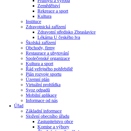
Průmysl a výroba
Zemědělství
Rekreace a sport
Kultura
Instituce
Zdravotnická zařízení
Zdravotní středisko Zbraslavice
Lékárna U českého lva
Školská zařízení
Obchody, firmy
Restaurace a ubytování
Společenské organizace
Kultura a sport
Řád veřejného pohřebiště
Plán rozvoje sportu
Územní plán
Virtuální prohlídka
Svoz odpadů
Mobilní aplikace
Informace od nás
Úřad
Základní informace
Složení obecního úřadu
Zastupitelstvo obce
Komise a výbory