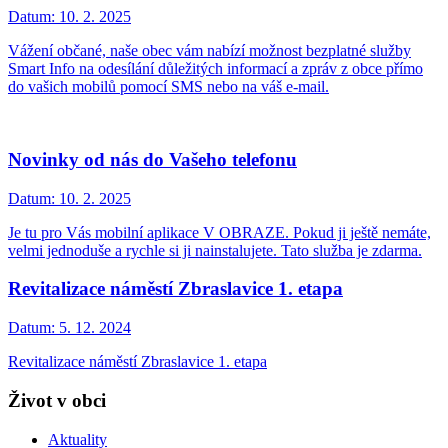
Datum:
10. 2. 2025
Vážení občané, naše obec vám nabízí možnost bezplatné služby
Smart Info na odesílání důležitých informací a zpráv z obce přímo
do vašich mobilů pomocí SMS nebo na váš e-mail.
Novinky od nás do Vašeho telefonu
Datum:
10. 2. 2025
Je tu pro Vás mobilní aplikace V OBRAZE. Pokud ji ještě nemáte,
velmi jednoduše a rychle si ji nainstalujete. Tato služba je zdarma.
Revitalizace náměstí Zbraslavice 1. etapa
Datum:
5. 12. 2024
Revitalizace náměstí Zbraslavice 1. etapa
Život v obci
Aktuality