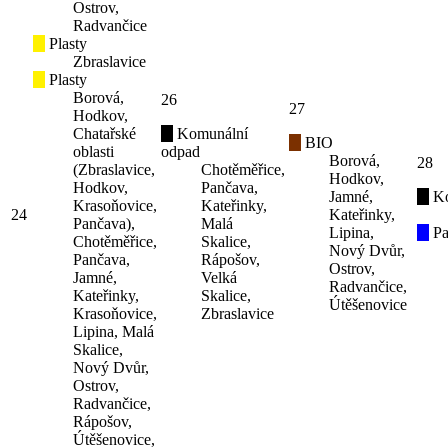
Ostrov,
Radvančice
Plasty
Zbraslavice
Plasty
Borová,
26
27
Hodkov,
Chatařské
Komunální
BIO
oblasti
odpad
Borová,
28
(Zbraslavice,
Chotěměřice,
Hodkov,
Hodkov,
Pančava,
Jamné,
K
Krasoňovice,
Kateřinky,
24
Kateřinky,
Pančava),
Malá
Lipina,
Pa
Chotěměřice,
Skalice,
Nový Dvůr,
Pančava,
Rápošov,
Ostrov,
Jamné,
Velká
Radvančice,
Kateřinky,
Skalice,
Útěšenovice
Krasoňovice,
Zbraslavice
Lipina, Malá
Skalice,
Nový Dvůr,
Ostrov,
Radvančice,
Rápošov,
Útěšenovice,