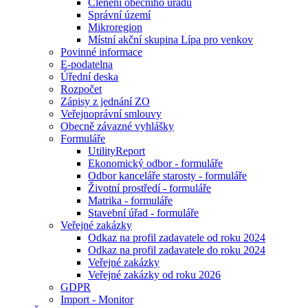
Členění obecního úřadu
Správní území
Mikroregion
Místní akční skupina Lípa pro venkov
Povinné informace
E-podatelna
Úřední deska
Rozpočet
Zápisy z jednání ZO
Veřejnoprávní smlouvy
Obecně závazné vyhlášky
Formuláře
UtilityReport
Ekonomický odbor - formuláře
Odbor kanceláře starosty - formuláře
Životní prostředí - formuláře
Matrika - formuláře
Stavební úřad - formuláře
Veřejné zakázky
Odkaz na profil zadavatele od roku 2024
Odkaz na profil zadavatele do roku 2024
Veřejné zakázky
Veřejné zakázky od roku 2026
GDPR
Import - Monitor