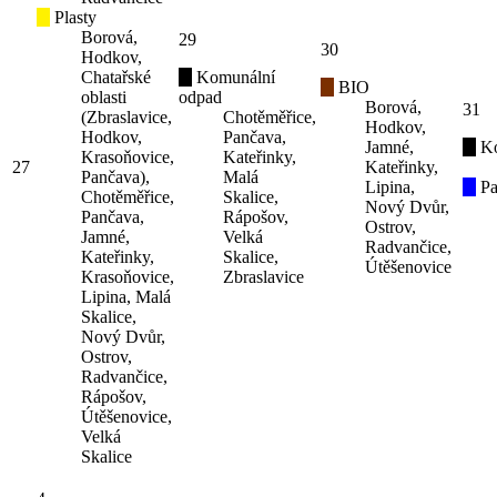
Plasty
Borová,
29
30
Hodkov,
Chatařské
Komunální
BIO
oblasti
odpad
Borová,
31
(Zbraslavice,
Chotěměřice,
Hodkov,
Hodkov,
Pančava,
Jamné,
K
Krasoňovice,
Kateřinky,
27
Kateřinky,
Pančava),
Malá
Lipina,
Pa
Chotěměřice,
Skalice,
Nový Dvůr,
Pančava,
Rápošov,
Ostrov,
Jamné,
Velká
Radvančice,
Kateřinky,
Skalice,
Útěšenovice
Krasoňovice,
Zbraslavice
Lipina, Malá
Skalice,
Nový Dvůr,
Ostrov,
Radvančice,
Rápošov,
Útěšenovice,
Velká
Skalice