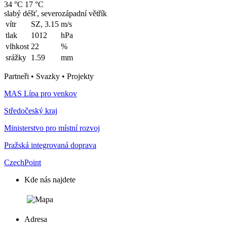
34 °C
17 °C
slabý déšť, severozápadní větřík
vítr
SZ, 3.15
m/s
tlak
1012
hPa
vlhkost
22
%
srážky
1.59
mm
Partneři • Svazky • Projekty
MAS Lípa pro venkov
Středočeský kraj
Ministerstvo pro místní rozvoj
Pražská integrovaná doprava
CzechPoint
Kde nás najdete
Adresa