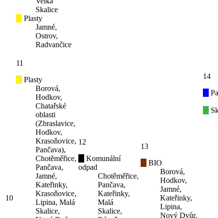
Velká
Skalice
Plasty
Jamné,
Ostrov,
Radvančice
11
14
Plasty
Borová,
Pa
Hodkov,
Chatařské
Sk
oblasti
(Zbraslavice,
Hodkov,
Krasoňovice,
12
13
Pančava),
Chotěměřice,
Komunální
BIO
Pančava,
odpad
Borová,
Jamné,
Chotěměřice,
Hodkov,
Kateřinky,
Pančava,
Jamné,
Krasoňovice,
Kateřinky,
10
Kateřinky,
Lipina, Malá
Malá
Lipina,
Skalice,
Skalice,
Nový Dvůr,