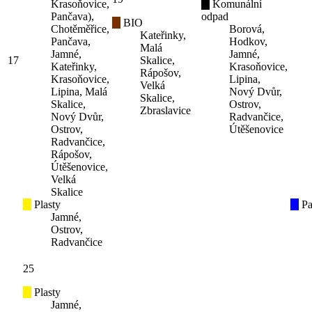
Krasoňovice,
Komunální
Pančava),
odpad
BIO
Chotěměřice,
Borová,
Kateřinky,
Pančava,
Hodkov,
Malá
Jamné,
Jamné,
17
Skalice,
Kateřinky,
Krasoňovice,
Rápošov,
Krasoňovice,
Lipina,
Velká
Lipina, Malá
Nový Dvůr,
Skalice,
Skalice,
Ostrov,
Zbraslavice
Nový Dvůr,
Radvančice,
Ostrov,
Útěšenovice
Radvančice,
Rápošov,
Útěšenovice,
Velká
Skalice
Plasty
Pa
Jamné,
Ostrov,
Radvančice
25
Plasty
Jamné,