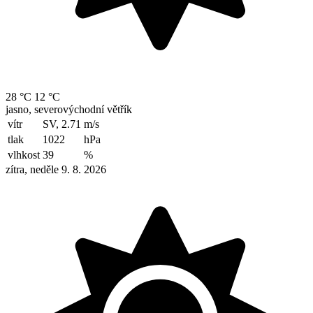
28 °C
12 °C
jasno, severovýchodní větřík
vítr
SV, 2.71
m/s
tlak
1022
hPa
vlhkost
39
%
zítra, neděle 9. 8. 2026