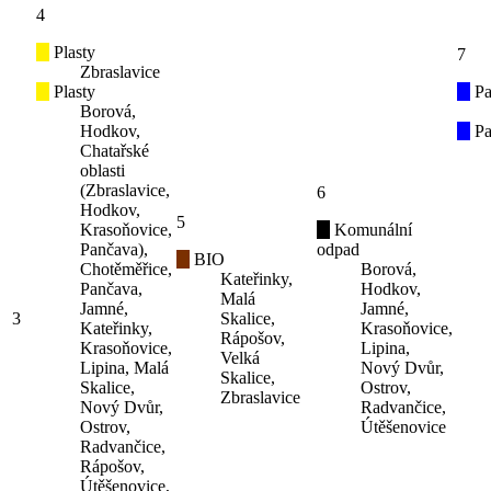
4
Plasty
7
Zbraslavice
Plasty
Pa
Borová,
Hodkov,
Pa
Chatařské
oblasti
(Zbraslavice,
6
Hodkov,
5
Krasoňovice,
Komunální
Pančava),
odpad
BIO
Chotěměřice,
Borová,
Kateřinky,
Pančava,
Hodkov,
Malá
Jamné,
Jamné,
3
Skalice,
Kateřinky,
Krasoňovice,
Rápošov,
Krasoňovice,
Lipina,
Velká
Lipina, Malá
Nový Dvůr,
Skalice,
Skalice,
Ostrov,
Zbraslavice
Nový Dvůr,
Radvančice,
Ostrov,
Útěšenovice
Radvančice,
Rápošov,
Útěšenovice,