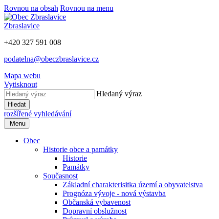
Rovnou na obsah
Rovnou na menu
Zbraslavice
+420 327 591 008
podatelna@obeczbraslavice.cz
Mapa webu
Vytisknout
Hledaný výraz
Hledat
rozšířené vyhledávání
Menu
Obec
Historie obce a památky
Historie
Památky
Současnost
Základní charakterisitka území a obyvatelstva
Prognóza vývoje - nová výstavba
Občanská vybavenost
Dopravní obslužnost